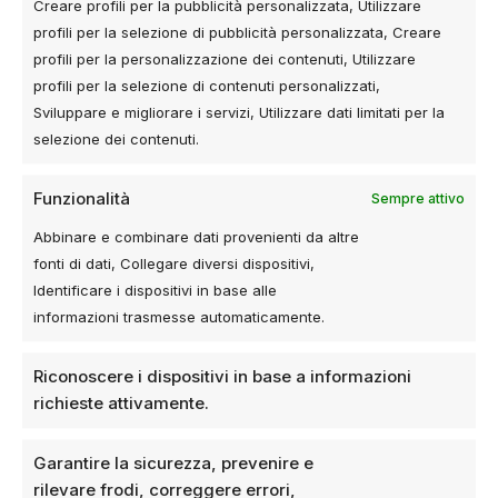
Creare profili per la pubblicità personalizzata, Utilizzare
Se sei già iscritto alla Promologica Academy, trovi la
profili per la selezione di pubblicità personalizzata, Creare
guida nella Libreria Risorse. Se non lo sei ancora,
profili per la personalizzazione dei contenuti, Utilizzare
l’accesso all’academy è gratuito e ti permette di
profili per la selezione di contenuti personalizzati,
accedere a corsi, strumenti e materiali pensati per
Sviluppare e migliorare i servizi, Utilizzare dati limitati per la
chi vuole lavorare sul serio nel digitale.
selezione dei contenuti.
Scrivere prompt non è una moda. È una
Funzionalità
Sempre attivo
competenza. E come tutte le competenze, fa la
differenza solo quando viene applicata.
Abbinare e combinare dati provenienti da altre
fonti di dati, Collegare diversi dispositivi,
Identificare i dispositivi in base alle
Vuoi applicare queste strategie al tuo
informazioni trasmesse automaticamente.
business?
Se vuoi trasformare questi spunti in un piano
Riconoscere i dispositivi in base a informazioni
operativo, scopri i nostri servizi di consulenza.
richieste attivamente.
Scopri i Servizi per far crescere la tua
attività sul web
Garantire la sicurezza, prevenire e
rilevare frodi, correggere errori,