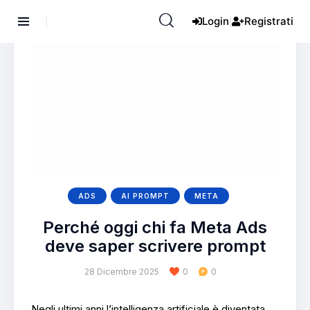
Login
Registrati
|
ADS
AI PROMPT
META
Perché oggi chi fa Meta Ads
deve saper scrivere prompt
28 Dicembre 2025
0
0
Negli ultimi anni l’intelligenza artificiale è diventata