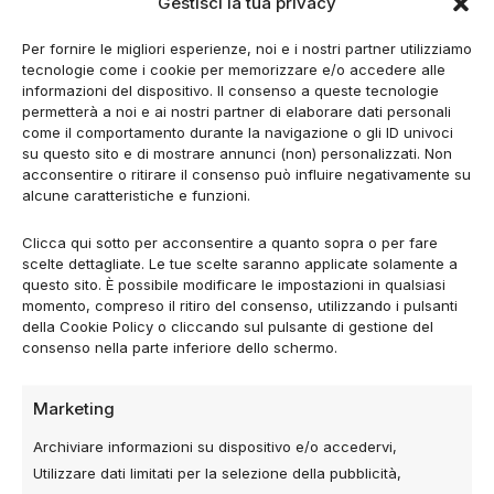
Gestisci la tua privacy
sezione
Libreria Risorse
.
Per fornire le migliori esperienze, noi e i nostri partner utilizziamo
È una risorsa pensata per chi lavora davvero con le
tecnologie come i cookie per memorizzare e/o accedere alle
Ads. Per chi testa, sbaglia, ottimizza e ripete. Non è
informazioni del dispositivo. Il consenso a queste tecnologie
permetterà a noi e ai nostri partner di elaborare dati personali
una lettura da fare tutta d’un fiato, ma uno strumento
come il comportamento durante la navigazione o gli ID univoci
da consultare quando serve: quando una campagna
su questo sito e di mostrare annunci (non) personalizzati. Non
non scala, quando i CTR calano, quando “sembra
acconsentire o ritirare il consenso può influire negativamente su
tutto corretto ma non funziona”.
alcune caratteristiche e funzioni.
Clicca qui sotto per acconsentire a quanto sopra o per fare
Il consiglio che do è semplice: non limitarti a leggere
scelte dettagliate. Le tue scelte saranno applicate solamente a
i prompt. Usali. Modificali. Inseriscili nel tuo flusso di
questo sito. È possibile modificare le impostazioni in qualsiasi
lavoro. Portali dentro Ads Manager, non lasciarli
momento, compreso il ritiro del consenso, utilizzando i pulsanti
nella chat.
della Cookie Policy o cliccando sul pulsante di gestione del
consenso nella parte inferiore dello schermo.
Oggi tutti possono usare ChatGPT. Pochi sanno
davvero dirgli cosa fare. E nel performance
Marketing
marketing questa differenza, alla lunga, pesa. In
Archiviare informazioni su dispositivo e/o accedervi,
tempo, in budget e in risultati.
Utilizzare dati limitati per la selezione della pubblicità,