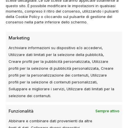
scelte dettagliate. Le tue scelte saranno applicate solamente a
operi online. Il…
questo sito. È possibile modificare le impostazioni in qualsiasi
momento, compreso il ritiro del consenso, utilizzando i pulsanti
0
0
della Cookie Policy o cliccando sul pulsante di gestione del
consenso nella parte inferiore dello schermo.
Marketing
Archiviare informazioni su dispositivo e/o accedervi,
Utilizzare dati limitati per la selezione della pubblicità,
Creare profili per la pubblicità personalizzata, Utilizzare
profili per la selezione di pubblicità personalizzata, Creare
profili per la personalizzazione dei contenuti, Utilizzare
profili per la selezione di contenuti personalizzati,
Sviluppare e migliorare i servizi, Utilizzare dati limitati per la
selezione dei contenuti.
28 Dicembre 2025
ADS
,
AI PROMPT
,
META
Funzionalità
Sempre attivo
Perché oggi chi fa Meta Ads deve
saper scrivere prompt
Abbinare e combinare dati provenienti da altre
fonti di dati, Collegare diversi dispositivi,