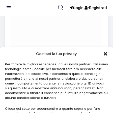
Login
Registrati
|
Gestisci la tua privacy
Per fornire le migliori esperienze, noi e i nostri partner utilizziamo
tecnologie come i cookie per memorizzare e/o accedere alle
informazioni del dispositivo. Il consenso a queste tecnologie
8 Gennaio 2026
AI
,
AI PROMPT
,
NEWS
permetterà a noi e ai nostri partner di elaborare dati personali
Come cambia il marketing sui motori
come il comportamento durante la navigazione o gli ID univoci
su questo sito e di mostrare annunci (non) personalizzati. Non
di ricerca nell’era dell’AI
acconsentire o ritirare il consenso può influire negativamente su
alcune caratteristiche e funzioni.
Come cambia il marketing sui motori di ricerca nell’era
dell’AI Non si tratta di una semplice evoluzione, ma di
Clicca qui sotto per acconsentire a quanto sopra o per fare
una ridefinizione delle regole del gioco per chiunque