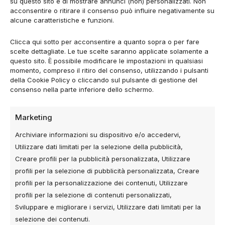
su questo sito e di mostrare annunci (non) personalizzati. Non
lungo termine.
acconsentire o ritirare il consenso può influire negativamente su
alcune caratteristiche e funzioni.
Vuoi saperne di più?
Approfondisci queste
tendenze e ottieni ulteriori insight leggendo l’articolo
Clicca qui sotto per acconsentire a quanto sopra o per fare
scelte dettagliate. Le tue scelte saranno applicate solamente a
originale su
Think with Google
.
questo sito. È possibile modificare le impostazioni in qualsiasi
momento, compreso il ritiro del consenso, utilizzando i pulsanti
della Cookie Policy o cliccando sul pulsante di gestione del
consenso nella parte inferiore dello schermo.
Vuoi applicare queste strategie al tuo
business?
Marketing
Se vuoi trasformare questi spunti in un piano
Archiviare informazioni su dispositivo e/o accedervi,
operativo, scopri i nostri servizi di consulenza.
Utilizzare dati limitati per la selezione della pubblicità,
Scopri i Servizi per far crescere la tua
Creare profili per la pubblicità personalizzata, Utilizzare
attività sul web
profili per la selezione di pubblicità personalizzata, Creare
profili per la personalizzazione dei contenuti, Utilizzare
profili per la selezione di contenuti personalizzati,
Sviluppare e migliorare i servizi, Utilizzare dati limitati per la
selezione dei contenuti.