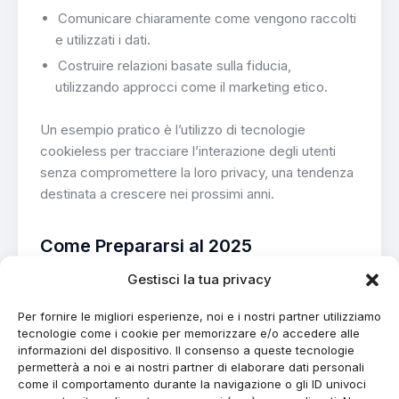
Comunicare chiaramente come vengono raccolti
e utilizzati i dati.
Costruire relazioni basate sulla fiducia,
utilizzando approcci come il marketing etico.
Un esempio pratico è l’utilizzo di tecnologie
cookieless per tracciare l’interazione degli utenti
senza compromettere la loro privacy, una tendenza
destinata a crescere nei prossimi anni.
Come Prepararsi al 2025
Gestisci la tua privacy
Le aziende devono iniziare oggi a investire in queste
tecnologie e strategie per essere pronte ad
Per fornire le migliori esperienze, noi e i nostri partner utilizziamo
affrontare il futuro. Creare contenuti ottimizzati per
tecnologie come i cookie per memorizzare e/o accedere alle
l’AI, adottare modelli di marketing mix avanzati e
informazioni del dispositivo. Il consenso a queste tecnologie
costruire una relazione di fiducia con il proprio
permetterà a noi e ai nostri partner di elaborare dati personali
come il comportamento durante la navigazione o gli ID univoci
pubblico sono passi fondamentali per il successo a