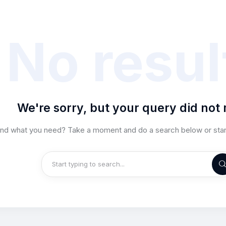
No resul
We're sorry, but your query did not
find what you need? Take a moment and do a search below or sta