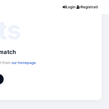
Login
Registrati
|
ts
 match
rt from
our homepage
.